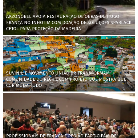
AKZONOBEL APOIA RESTAURAÇÃO DE OBRAS DE HUGO
FRANÇA NO INHOTIM COM DOAÇÃO DE SOLUÇÕES SPARLACK
CETOL PARA PROTEÇÃO DA MADEIRA
SUVINIL E MOVIMENTO UNIÃO BR TRANSFORMAM
COMUNIDADE DO RECIFE COM PROJETO QUE MOSTRA QUE
COR MUDA TUDO
PROFISSIONAIS DE FRANCA E REGIÃO PARTICIPAM DE