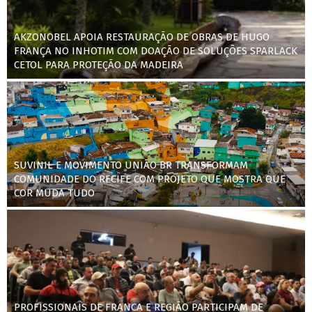
AKZONOBEL APOIA RESTAURAÇÃO DE OBRAS DE HUGO
FRANÇA NO INHOTIM COM DOAÇÃO DE SOLUÇÕES SPARLACK
CETOL PARA PROTEÇÃO DA MADEIRA
SUVINIL E MOVIMENTO UNIÃO BR TRANSFORMAM
COMUNIDADE DO RECIFE COM PROJETO QUE MOSTRA QUE
COR MUDA TUDO
PROFISSIONAIS DE FRANCA E REGIÃO PARTICIPAM DE