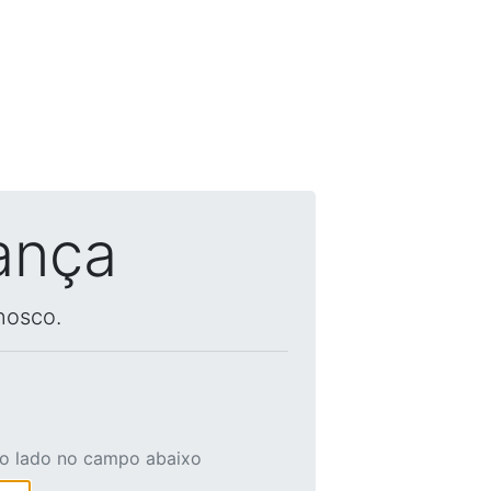
ança
nosco.
ao lado no campo abaixo