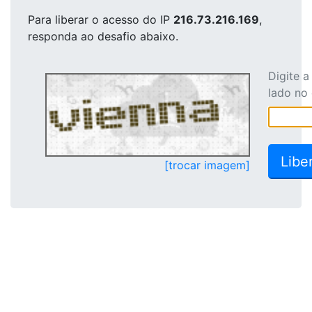
Para liberar o acesso
do IP
216.73.216.169
,
responda ao desafio abaixo.
Digite 
lado no
[trocar imagem]