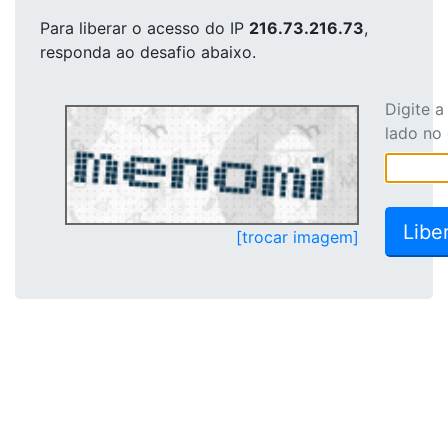
Para liberar o acesso
do IP
216.73.216.73
,
responda ao desafio abaixo.
Digite 
lado no
[trocar imagem]