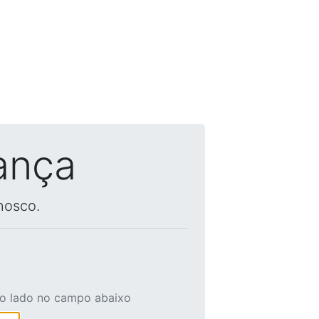
ança
nosco.
ao lado no campo abaixo