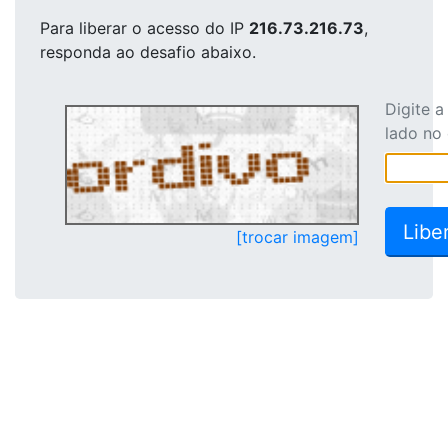
Para liberar o acesso
do IP
216.73.216.73
,
responda ao desafio abaixo.
Digite 
lado no
[trocar imagem]