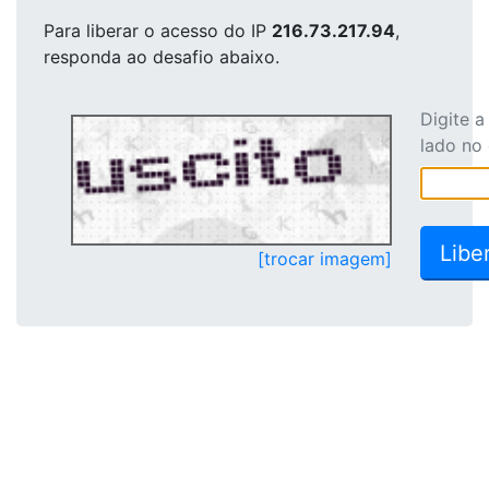
Para liberar o acesso
do IP
216.73.217.94
,
responda ao desafio abaixo.
Digite 
lado no
[trocar imagem]