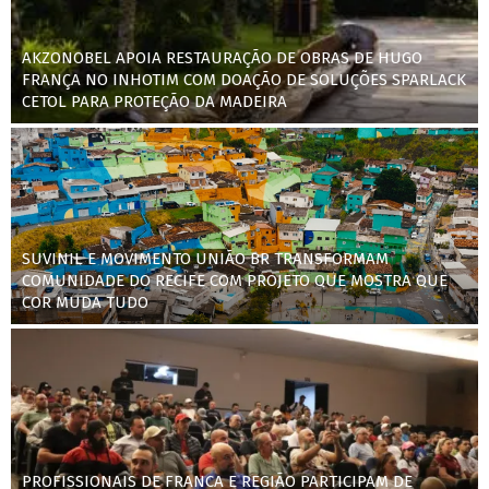
AKZONOBEL APOIA RESTAURAÇÃO DE OBRAS DE HUGO
FRANÇA NO INHOTIM COM DOAÇÃO DE SOLUÇÕES SPARLACK
CETOL PARA PROTEÇÃO DA MADEIRA
SUVINIL E MOVIMENTO UNIÃO BR TRANSFORMAM
COMUNIDADE DO RECIFE COM PROJETO QUE MOSTRA QUE
COR MUDA TUDO
PROFISSIONAIS DE FRANCA E REGIÃO PARTICIPAM DE