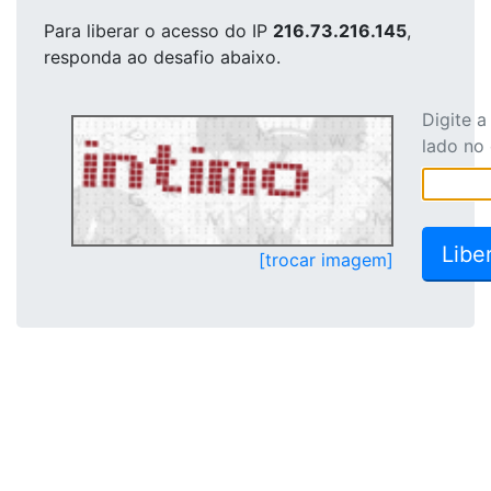
Para liberar o acesso
do IP
216.73.216.145
,
responda ao desafio abaixo.
Digite 
lado no
[trocar imagem]