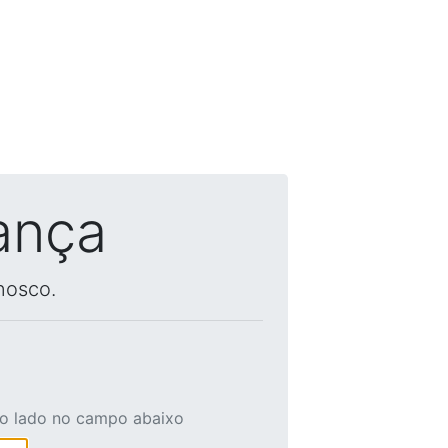
ança
nosco.
ao lado no campo abaixo