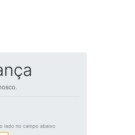
ança
nosco.
ao lado no campo abaixo