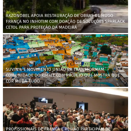
AKZONOBEL APOIA RESTAURAÇÃO DE OBRAS DE HUGO
FRANÇA NO INHOTIM COM DOAÇÃO DE SOLUÇÕES SPARLACK
CETOL PARA PROTEÇÃO DA MADEIRA
SUVINIL E MOVIMENTO UNIÃO BR TRANSFORMAM
COMUNIDADE DO RECIFE COM PROJETO QUE MOSTRA QUE
COR MUDA TUDO
PROFISSIONAIS DE FRANCA E REGIÃO PARTICIPAM DE