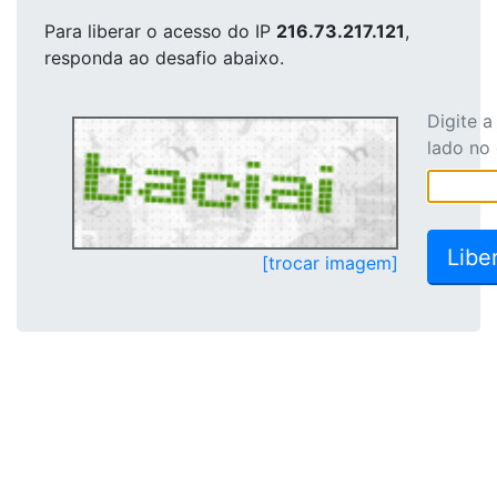
Para liberar o acesso
do IP
216.73.217.121
,
responda ao desafio abaixo.
Digite 
lado no
[trocar imagem]