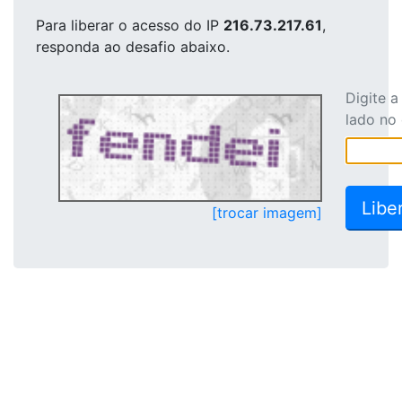
Para liberar o acesso
do IP
216.73.217.61
,
responda ao desafio abaixo.
Digite 
lado no
[trocar imagem]