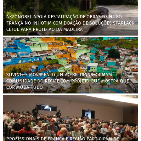
AKZONOBEL APOIA RESTAURAÇÃO DE OBRAS DE HUGO
FRANÇA NO INHOTIM COM DOAÇÃO DE SOLUÇÕES SPARLACK
CETOL PARA PROTEÇÃO DA MADEIRA
SUVINIL E MOVIMENTO UNIÃO BR TRANSFORMAM
COMUNIDADE DO RECIFE COM PROJETO QUE MOSTRA QUE
COR MUDA TUDO
PROFISSIONAIS DE FRANCA E REGIÃO PARTICIPAM DE