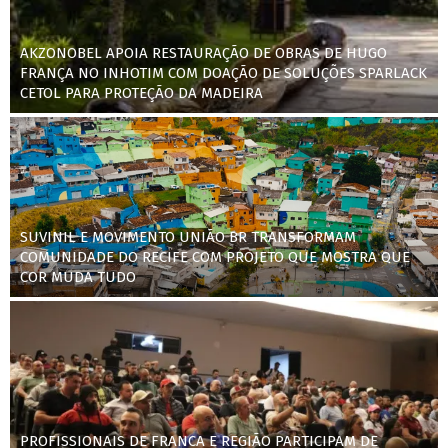
AKZONOBEL APOIA RESTAURAÇÃO DE OBRAS DE HUGO
FRANÇA NO INHOTIM COM DOAÇÃO DE SOLUÇÕES SPARLACK
CETOL PARA PROTEÇÃO DA MADEIRA
SUVINIL E MOVIMENTO UNIÃO BR TRANSFORMAM
COMUNIDADE DO RECIFE COM PROJETO QUE MOSTRA QUE
COR MUDA TUDO
PROFISSIONAIS DE FRANCA E REGIÃO PARTICIPAM DE