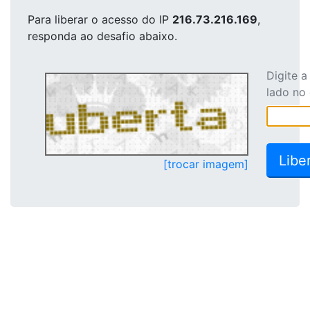
Para liberar o acesso
do IP
216.73.216.169
,
responda ao desafio abaixo.
Digite 
lado no
[trocar imagem]