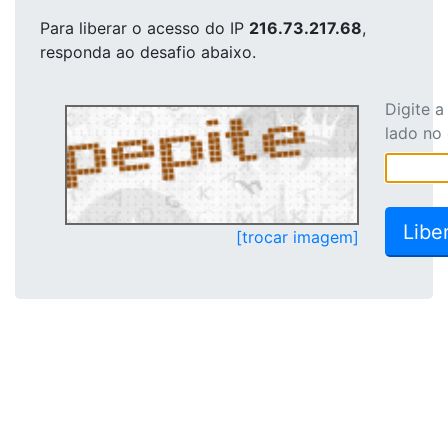
Para liberar o acesso
do IP
216.73.217.68
,
responda ao desafio abaixo.
Digite 
lado no
[trocar imagem]