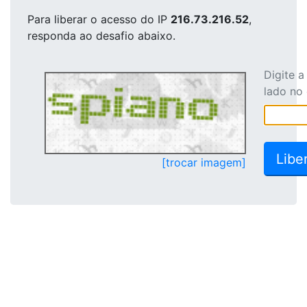
Para liberar o acesso
do IP
216.73.216.52
,
responda ao desafio abaixo.
Digite 
lado no
[trocar imagem]