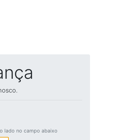
ança
nosco.
ao lado no campo abaixo