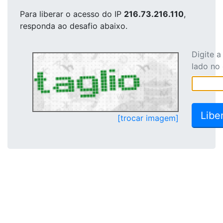
Para liberar o acesso
do IP
216.73.216.110
,
responda ao desafio abaixo.
Digite 
lado no
[trocar imagem]