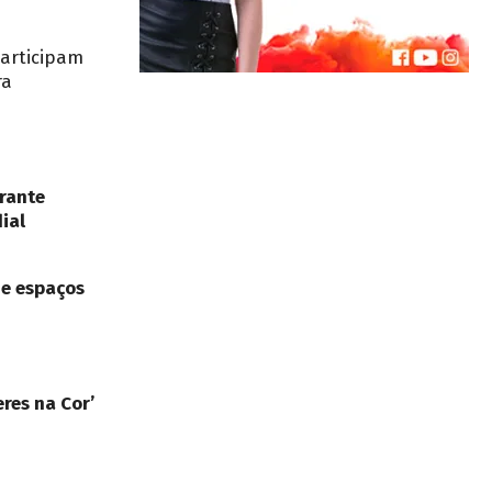
participam
ra
rante
ial
de espaços
res na Cor’