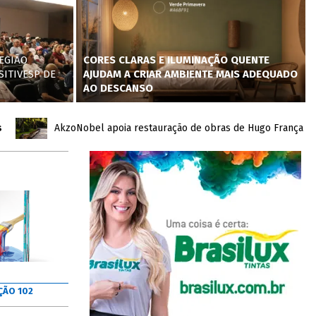
EGIÃO
CORES CLARAS E ILUMINAÇÃO QUENTE
SITIVESP DE
AJUDAM A CRIAR AMBIENTE MAIS ADEQUADO
AO DESCANSO
AkzoNobel apoia restauração de obras de Hugo França no Inho
ÇÃO 102