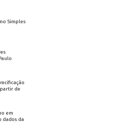
no Simples
res
Paulo
recificação
partir de
nho em
o dados da