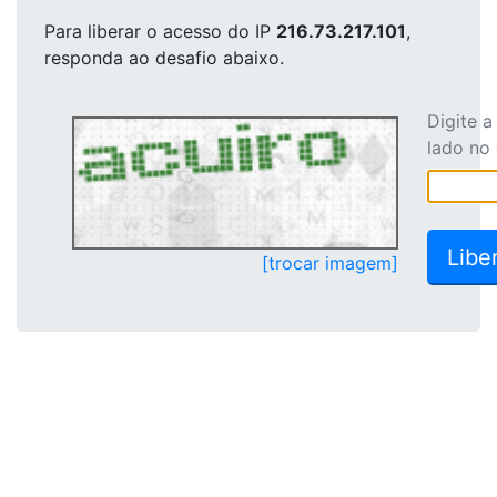
Para liberar o acesso
do IP
216.73.217.101
,
responda ao desafio abaixo.
Digite 
lado no
[trocar imagem]