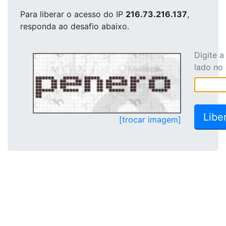
Para liberar o acesso
do IP
216.73.216.137
,
responda ao desafio abaixo.
Digite 
lado no
[trocar imagem]