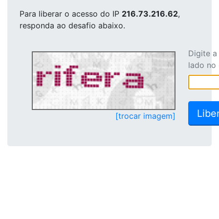
Para liberar o acesso
do IP
216.73.216.62
,
responda ao desafio abaixo.
Digite 
lado no
[trocar imagem]