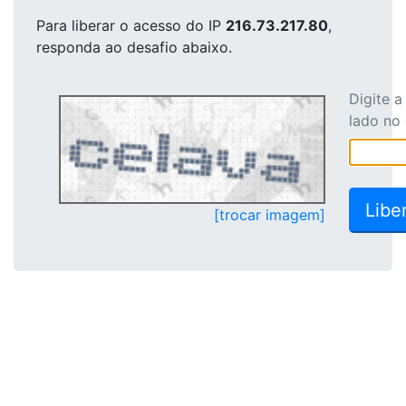
Para liberar o acesso
do IP
216.73.217.80
,
responda ao desafio abaixo.
Digite 
lado no
[trocar imagem]