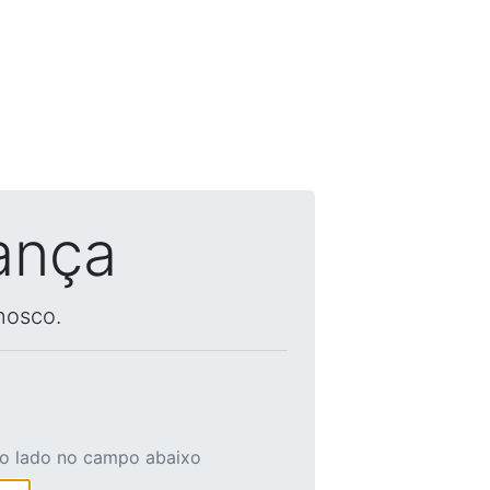
ança
nosco.
ao lado no campo abaixo