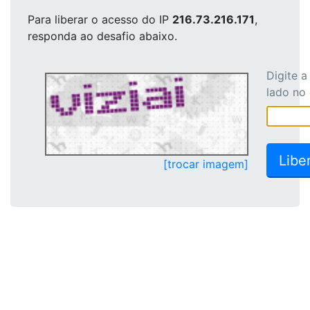
Para liberar o acesso
do IP
216.73.216.171
,
responda ao desafio abaixo.
Digite 
lado no
[trocar imagem]