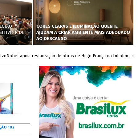
EGIÃO
CORES CLARAS E ILUMINAÇÃO QUENTE
SITIVESP DE
AJUDAM A CRIAR AMBIENTE MAIS ADEQUADO
AO DESCANSO
el apoia restauração de obras de Hugo França no Inhotim com doaçã
ÇÃO 102