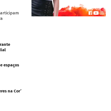
participam
ra
rante
ial
de espaços
res na Cor’