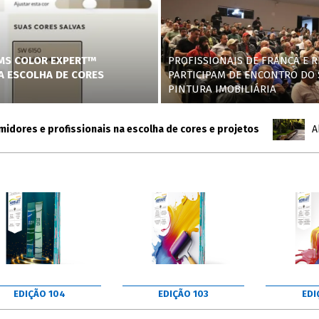
AMS COLOR EXPERT™
PROFISSIONAIS DE FRANCA E R
NA ESCOLHA DE CORES
PARTICIPAM DE ENCONTRO DO 
PINTURA IMOBILIÁRIA
es e profissionais na escolha de cores e projetos
AkzoNob
EDIÇÃO 104
EDIÇÃO 103
EDI