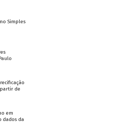
no Simples
res
Paulo
recificação
partir de
nho em
o dados da